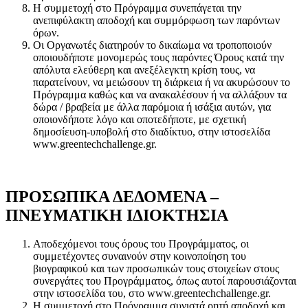
Η συμμετοχή στο Πρόγραμμα συνεπάγεται την
ανεπιφύλακτη αποδοχή και συμμόρφωση των παρόντων
όρων.
Οι Οργανωτές διατηρούν το δικαίωμα να τροποποιούν
οποιουδήποτε μονομερώς τους παρόντες Όρους κατά την
απόλυτα ελεύθερη και ανεξέλεγκτη κρίση τους, να
παρατείνουν, να μειώσουν τη διάρκεια ή να ακυρώσουν το
Πρόγραμμα καθώς και να ανακαλέσουν ή να αλλάξουν τα
δώρα / βραβεία με άλλα παρόμοια ή ισάξια αυτών, για
οποιονδήποτε λόγο και οποτεδήποτε, με σχετική
δημοσίευση-υποβολή στο διαδίκτυο, στην ιστοσελίδα
www
.
greentechchallenge
.
gr
.
ΠΡΟΣΩΠΙΚΑ ΔΕΔΟΜΕΝΑ –
ΠΝΕΥΜΑΤΙΚΗ ΙΔΙΟΚΤΗΣΙΑ
Αποδεχόμενοι τους όρους του Προγράμματος, οι
συμμετέχοντες συναινούν στην κοινοποίηση του
βιογραφικού και των προσωπικών τους στοιχείων στους
συνεργάτες του Προγράμματος, όπως αυτοί παρουσιάζονται
στην ιστοσελίδα του, στο
www
.
greentechchallenge
.
gr
.
Η συμμετοχή στο Πρόγραμμα συνιστά ρητή αποδοχή και