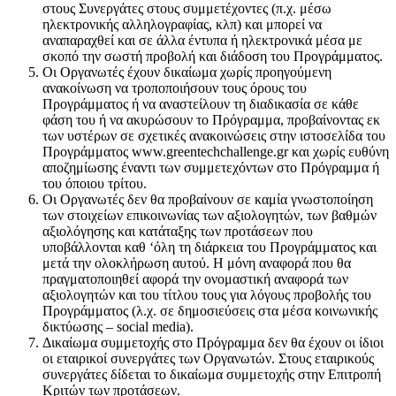
στους Συνεργάτες στους συμμετέχοντες (π.χ. μέσω
ηλεκτρονικής αλληλογραφίας, κλπ) και μπορεί να
αναπαραχθεί και σε άλλα έντυπα ή ηλεκτρονικά μέσα με
σκοπό την σωστή προβολή και διάδοση του Προγράμματος.
Οι Οργανωτές έχουν δικαίωμα χωρίς προηγούμενη
ανακοίνωση να τροποποιήσουν τους όρους του
Προγράμματος ή να αναστείλουν τη διαδικασία σε κάθε
φάση του ή να ακυρώσουν το Πρόγραμμα, προβαίνοντας εκ
των υστέρων σε σχετικές ανακοινώσεις στην ιστοσελίδα του
Προγράμματος
www
.
greentechchallenge
.
gr
και χωρίς ευθύνη
αποζημίωσης έναντι των συμμετεχόντων στο Πρόγραμμα ή
του όποιου τρίτου.
Οι Οργανωτές δεν θα προβαίνουν σε καμία γνωστοποίηση
των στοιχείων επικοινωνίας των αξιολογητών, των βαθμών
αξιολόγησης και κατάταξης των προτάσεων που
υποβάλλονται καθ ‘όλη τη διάρκεια του Προγράμματος και
μετά την ολοκλήρωση αυτού. Η μόνη αναφορά που θα
πραγματοποιηθεί αφορά την ονομαστική αναφορά των
αξιολογητών και του τίτλου τους για λόγους προβολής του
Προγράμματος (λ.χ. σε δημοσιεύσεις στα μέσα κοινωνικής
δικτύωσης –
social
media
).
Δικαίωμα συμμετοχής στο Πρόγραμμα δεν θα έχουν οι ίδιοι
οι εταιρικοί συνεργάτες των Οργανωτών. Στους εταιρικούς
συνεργάτες δίδεται το δικαίωμα συμμετοχής στην Επιτροπή
Κριτών των προτάσεων.