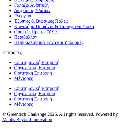
Γαλάζια Ανάπτυξη
Διαχείριση Υδάτων
Ενέργεια
Έξυπνες & Βιώσιμες Πόλεις
Καινοτόμα Προϊόντα & Προηγμένα Υλικά
Ορυκτές Πρώτες Ύλες
Περιβάλλον
Περιβαλλοντικά Έργα και Υποδομές
Επιτροπές
Επιστημονική Επιτροπή
Οργανωτική Επιτροπή
Φοιτητική Επιτροπή
Μέντορες
Επιστημονική Επιτροπή
Οργανωτική Επιτροπή
Φοιτητική Επιτροπή
Μέντορες
© Greentech Challenge 2026. All rights reserved. Powered by
Mantis Beyond Innovation