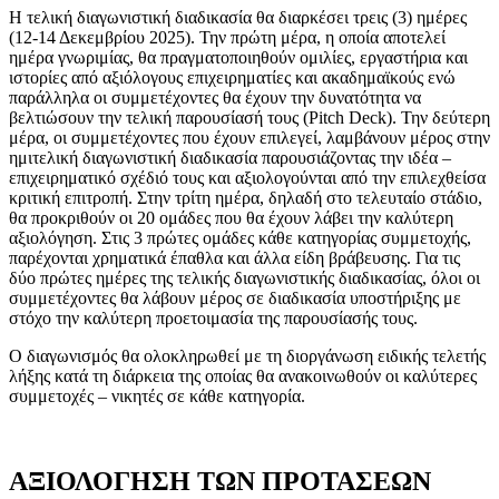
Η τελική διαγωνιστική διαδικασία θα διαρκέσει τρεις (3) ημέρες
(12-14 Δεκεμβρίου 2025). Την πρώτη μέρα, η οποία αποτελεί
ημέρα γνωριμίας, θα πραγματοποιηθούν ομιλίες, εργαστήρια και
ιστορίες από αξιόλογους επιχειρηματίες και ακαδημαϊκούς ενώ
παράλληλα οι συμμετέχοντες θα έχουν την δυνατότητα να
βελτιώσουν την τελική παρουσίασή τους (
Pitch
Deck
). Την δεύτερη
μέρα, οι συμμετέχοντες που έχουν επιλεγεί, λαμβάνουν μέρος στην
ημιτελική διαγωνιστική διαδικασία παρουσιάζοντας την ιδέα –
επιχειρηματικό σχέδιό τους και αξιολογούνται από την επιλεχθείσα
κριτική επιτροπή. Στην τρίτη ημέρα, δηλαδή στο τελευταίο στάδιο,
θα προκριθούν οι 20 ομάδες που θα έχουν λάβει την καλύτερη
αξιολόγηση. Στις 3 πρώτες ομάδες κάθε κατηγορίας συμμετοχής,
παρέχονται χρηματικά έπαθλα και άλλα είδη βράβευσης. Για τις
δύο πρώτες ημέρες της τελικής διαγωνιστικής διαδικασίας, όλοι οι
συμμετέχοντες θα λάβουν μέρος σε διαδικασία υποστήριξης με
στόχο την καλύτερη προετοιμασία της παρουσίασής τους.
Ο διαγωνισμός θα ολοκληρωθεί με τη διοργάνωση ειδικής τελετής
λήξης κατά τη διάρκεια της οποίας θα ανακοινωθούν οι καλύτερες
συμμετοχές – νικητές σε κάθε κατηγορία.
ΑΞΙΟΛΟΓΗΣΗ ΤΩΝ ΠΡΟΤΑΣΕΩΝ