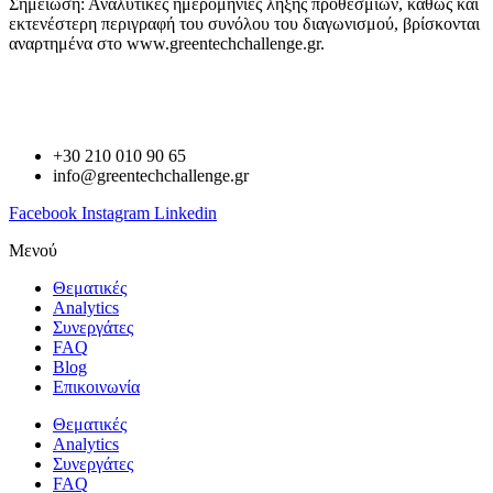
Σημείωση: Αναλυτικές ημερομηνίες λήξης προθεσμιών, καθώς και
εκτενέστερη περιγραφή του συνόλου του διαγωνισμού, βρίσκονται
αναρτημένα στο
www
.
greentechchallenge
.
gr
.
+30 210 010 90 65
info@greentechchallenge.gr
Facebook
Instagram
Linkedin
Μενού
Θεματικές
Analytics
Συνεργάτες
FAQ
Blog
Επικοινωνία
Θεματικές
Analytics
Συνεργάτες
FAQ