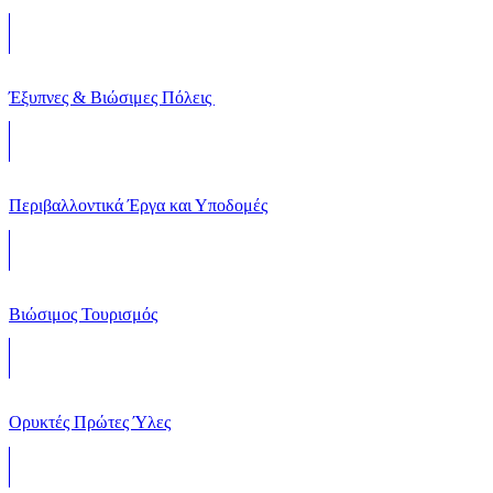
Έξυπνες & Βιώσιμες Πόλεις
Περιβαλλοντικά Έργα και Υποδομές
Βιώσιμος Τουρισμός
Ορυκτές Πρώτες Ύλες