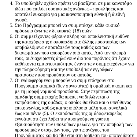
Το υποβληθέν σχέδιο πρέπει να βασίζεται σε μια καινοτόμο
ιδέα που επιλύει ουσιαστικές ανάγκες – προκλήσεις και
αποτελεί ευκαιρία για μια ικανοποιητική εθνική ή διεθνή
αγορά.
Στο Πρόγραμμα μπορεί να συμμετάσχει κάθε φυσικό
πρόσωπο άνω των δεκαοκτώ (18) ετών.
Οι συμμετέχοντες φέρουν πλήρη και αποκλειστική ευθύνη
της κατοχύρωσης ή οποιασδήποτε άλλης προστασίας των
υποβαλλόμενων προτάσεών τους καθώς και των
δικαιωμάτων που απορρέουν από αυτές. Από την πλευρά
τους, οι Διαχειριστές δηλώνουν δια του παρόντος ότι έχουν
καθήκοντα εμπιστευτικότητας έναντι των συμμετεχόντων για
την πληροφόρηση και την υποβολή των εγγράφων
προτάσεων που προκύπτουν σε αυτούς.
Οι ενδιαφερόμενοι μπορούν να συμμετάσχουν στο
Πρόγραμμα ατομικά (δεν συνιστάται) ή ομαδικά, ακόμη και
με τη μορφή νομικού προσώπου. Στην περίπτωση της
ομαδικής συμμετοχής θα πρέπει να δηλώνεται ο
εκπρόσωπος της ομάδας, ο οποίος θα είναι και ο υπεύθυνος
επικοινωνίας, καθώς και τα υπόλοιπα μέλη του, συνολικά
έως και πέντε (5). Ο εκπρόσωπός της ομάδας/εταιρείας
εγγυάται ότι έχει λάβει την προηγούμενη γραπτή
εξουσιοδότηση των υπολοίπων μελών, για την υποβολή των
προσωπικών στοιχείων τους, για τις ανάγκες του
Προγράμματος και θα τίθενται στη διάθεση του οποτεδήποτε