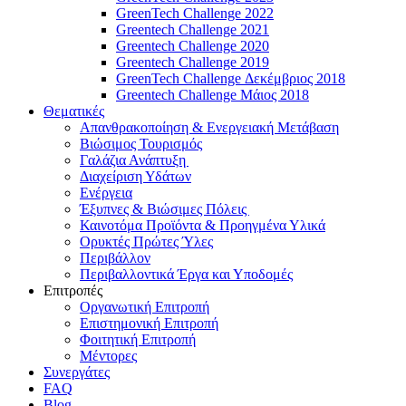
GreenTech Challenge 2022
Greentech Challenge 2021
Greentech Challenge 2020
Greentech Challenge 2019
GreenTech Challenge Δεκέμβριος 2018
Greentech Challenge Μάιος 2018
Θεματικές
Απανθρακοποίηση & Ενεργειακή Μετάβαση
Βιώσιμος Τουρισμός
Γαλάζια Ανάπτυξη
Διαχείριση Υδάτων
Ενέργεια
Έξυπνες & Βιώσιμες Πόλεις
Καινοτόμα Προϊόντα & Προηγμένα Υλικά
Ορυκτές Πρώτες Ύλες
Περιβάλλον
Περιβαλλοντικά Έργα και Υποδομές
Επιτροπές
Οργανωτική Επιτροπή
Επιστημονική Επιτροπή
Φοιτητική Επιτροπή
Μέντορες
Συνεργάτες
FAQ
Blog