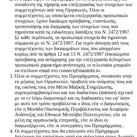
συναίνεση της τήρησης και επεξεργασίας των στοιχείων των
συμμετεχόντων από τους Οργανωτές. Όλοι οι
συμμετέχοντες ως υποκείμενα επεξεργασίας προσωπικών
στοιχείων, έχουν δικαίωμα πρόσβασης, εναντίωσης,
τροποποίησης και διαγραφής των στοιχείων τους που
τηρούνται κατά τις ειδικότερες διατάξεις του Ν. 2472/1997.
Σε κάθε περίπτωση, τα προσωπικά στοιχεία θα τηρούνται
σύμφωνα με το Ν. 2472/1997. Για τυχόν άσκηση από τους
συμμετέχοντες των δικαιωμάτων τους που απορρέουν
κυρίως από τα άρθρα 12 και 13 Ν. 2472/1997 (δικαιώματα
πρόσβασης και αντίρρησης για την επεξεργασία δεδομένων
προσωπικού χαρακτήρα αντίστοιχα), οι τελευταίοι μπορούν
να στείλουν
email
στο
connect
@
mantisbi.io.
Όλοι οι συμμετέχοντες του Προγράμματος, συναινούν στην
εκ μέρους των Οργανωτών, προβολή του ονόματος τους και
της εικόνας τους στα Μέσα Μαζικής Ενημέρωσης,
συμπεριλαμβανομένου και του διαδικτύου (
internet
) σχετικά
με το εν λόγω διαγωνισμό και τις διαδικασίες του εφ’ όσον
με αυτό τον τρόπο προβάλλεται ο ίδιος είτε ο Διαγωνισμός,
είτε η Μονάδα Οικονομικής Περιβάλλοντος και Αειφόρου
Ανάπτυξης του Εθνικού Μετσόβιο Πολυτεχνείου, είτε τα
μέλη της οργανωτικής επιτροπής, είτε οι ίδιοι οι
διαγωνιζόμενοι, είτε οι συνεργάτες του Προγράμματος .
Οι συμμετέχοντες που θα επιλεγούν στο Πρόγραμμα
δηλώνουν ότι επιτρέπουν ρητά και ανέκκλητα στους Δωρητές