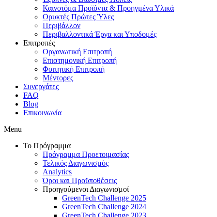
Καινοτόμα Προϊόντα & Προηγμένα Υλικά
Ορυκτές Πρώτες Ύλες
Περιβάλλον
Περιβαλλοντικά Έργα και Υποδομές
Επιτροπές
Οργανωτική Επιτροπή
Επιστημονική Επιτροπή
Φοιτητική Επιτροπή
Μέντορες
Συνεργάτες
FAQ
Blog
Επικοινωνία
Menu
Το Πρόγραμμα
Πρόγραμμα Προετοιμασίας
Τελικός Διαγωνισμός
Analytics
Όροι και Προϋποθέσεις
Προηγούμενοι Διαγωνισμοί
GreenTech Challenge 2025
GreenTech Challenge 2024
GreenTech Challenge 2023