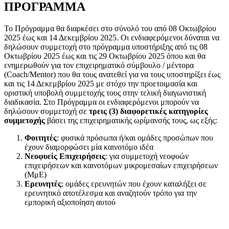
ΠΡΟΓΡΑΜΜΑ
Το Πρόγραμμα θα διαρκέσει στο σύνολό του από 08 Οκτωβρίου
2025 έως και 14 Δεκεμβρίου 2025. Οι ενδιαφερόμενοι δύναται να
δηλώσουν συμμετοχή στο πρόγραμμα υποστήριξης από τις 08
Οκτωβρίου 2025 έως και τις 29 Οκτωβρίου 2025 όπου και θα
ενημερωθούν για τον επιχειρηματικό σύμβουλο / μέντορα
(
Coach
/
Mentor
) που θα τους ανατεθεί για να τους υποστηρίξει έως
και τις 14 Δεκεμβρίου 2025 με στόχο την προετοιμασία και
οριστική υποβολή συμμετοχής τους στην τελική διαγωνιστική
διαδικασία. Στο Πρόγραμμα οι ενδιαφερόμενοι μπορούν να
δηλώσουν συμμετοχή σε
τρεις (3) διαφορετικές κατηγορίες
συμμετοχής
βάσει της επιχειρηματικής ωρίμανσής τους, ως εξής:
Φοιτητές
: φυσικά πρόσωπα ή/και ομάδες προσώπων που
έχουν διαμορφώσει μία καινοτόμο ιδέα
Νεοφυείς Επιχειρήσεις
: για συμμετοχή νεοφυών
επιχειρήσεων και καινοτόμων μικρομεσαίων επιχειρήσεων
(ΜμΕ)
Ερευνητές
: ομάδες ερευνητών που έχουν καταλήξει σε
ερευνητικό αποτέλεσμα και αναζητούν τρόπο για την
εμπορική αξιοποίηση αυτού