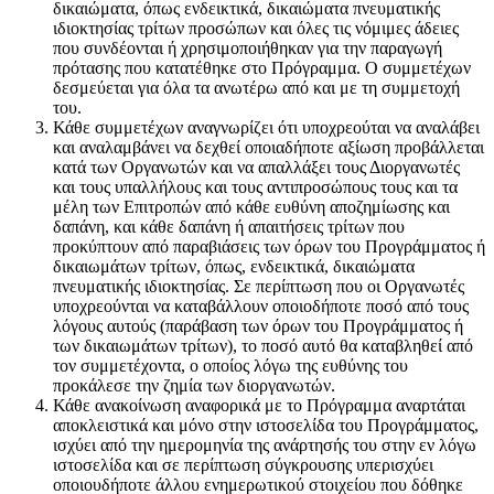
δικαιώματα, όπως ενδεικτικά, δικαιώματα πνευματικής
ιδιοκτησίας τρίτων προσώπων και όλες τις νόμιμες άδειες
που συνδέονται ή χρησιμοποιήθηκαν για την παραγωγή
πρότασης που κατατέθηκε στο Πρόγραμμα. Ο συμμετέχων
δεσμεύεται για όλα τα ανωτέρω από και με τη συμμετοχή
του.
Κάθε συμμετέχων αναγνωρίζει ότι υποχρεούται να αναλάβει
και αναλαμβάνει να δεχθεί οποιαδήποτε αξίωση προβάλλεται
κατά των Οργανωτών και να απαλλάξει τους Διοργανωτές
και τους υπαλλήλους και τους αντιπροσώπους τους και τα
μέλη των Επιτροπών από κάθε ευθύνη αποζημίωσης και
δαπάνη, και κάθε δαπάνη ή απαιτήσεις τρίτων που
προκύπτουν από παραβιάσεις των όρων του Προγράμματος ή
δικαιωμάτων τρίτων, όπως, ενδεικτικά, δικαιώματα
πνευματικής ιδιοκτησίας. Σε περίπτωση που οι Οργανωτές
υποχρεούνται να καταβάλλουν οποιοδήποτε ποσό από τους
λόγους αυτούς (παράβαση των όρων του Προγράμματος ή
των δικαιωμάτων τρίτων), το ποσό αυτό θα καταβληθεί από
τον συμμετέχοντα, ο οποίος λόγω της ευθύνης του
προκάλεσε την ζημία των διοργανωτών.
Κάθε ανακοίνωση αναφορικά με το Πρόγραμμα αναρτάται
αποκλειστικά και μόνο στην ιστοσελίδα του Προγράμματος,
ισχύει από την ημερομηνία της ανάρτησής του στην εν λόγω
ιστοσελίδα και σε περίπτωση σύγκρουσης υπερισχύει
οποιουδήποτε άλλου ενημερωτικού στοιχείου που δόθηκε