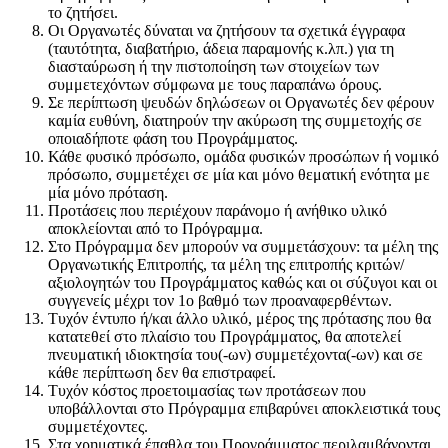
το ζητήσει.
Οι Οργανωτές δύναται να ζητήσουν τα σχετικά έγγραφα
(ταυτότητα, διαβατήριο, άδεια παραμονής κ.λπ.) για τη
διασταύρωση ή την πιστοποίηση των στοιχείων των
συμμετεχόντων σύμφωνα με τους παραπάνω όρους.
Σε περίπτωση ψευδών δηλώσεων οι Οργανωτές δεν φέρουν
καμία ευθύνη, διατηρούν την ακύρωση της συμμετοχής σε
οποιαδήποτε φάση του Προγράμματος.
Κάθε φυσικό πρόσωπο, ομάδα φυσικών προσώπων ή νομικό
πρόσωπο, συμμετέχει σε μία και μόνο θεματική ενότητα με
μία μόνο πρόταση.
Προτάσεις που περιέχουν παράνομο ή ανήθικο υλικό
αποκλείονται από το Πρόγραμμα.
Στο Πρόγραμμα δεν μπορούν να συμμετάσχουν: τα μέλη της
Οργανωτικής Επιτροπής, τα μέλη της επιτροπής κριτών/
αξιολογητών του Προγράμματος καθώς και οι σύζυγοι και οι
συγγενείς μέχρι τον 1ο βαθμό των προαναφερθέντων.
Τυχόν έντυπο ή/και άλλο υλικό, μέρος της πρότασης που θα
κατατεθεί στο πλαίσιο του Προγράμματος, θα αποτελεί
πνευματική ιδιοκτησία του(-ων) συμμετέχοντα(-ων) και σε
κάθε περίπτωση δεν θα επιστραφεί.
Τυχόν κόστος προετοιμασίας των προτάσεων που
υποβάλλονται στο Πρόγραμμα επιβαρύνει αποκλειστικά τους
συμμετέχοντες.
Στα χρηματικά έπαθλα του Προγράμματος περιλαμβάνονται