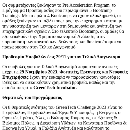
Οι συμμετέχοντες ξεκίνησαν το Pre Acceleration Program, το
Πρόγραμμα Προετοιμασίας που περιλαμβάνει 5 Bootcamp
Trainings. Με τα πρώτα 4 Bootcamps να έχουν ολοκληρωθεί, οι
ομάδες ξεκίνησαν το ταξίδι τους προς την επιχειρηματικότητα, με
την υποστήριξη των μεντόρων στη δημιουργία και ανάπτυξη των
επιχειρηματικών σχεδίων. Στο τελευταίο Bootcamp, οι ομάδες θα
εξοικειωθούν στην Χρηματοοικονομική Ανάλυση, στην
παρουσίαση των καινοτόμων ιδεών τους, και θα είναι έτοιμοι να
προχωρήσουν στον Τελικό Διαγωνισμό.
Προθεσμία Υποβολών έως 29/11 για τον Τελικό Διαγωνισμό
Οι υποβολές για τον Τελικό Διαγωνισμό παραμένουν ανοικτές
μέχρι τις
29 Νοεμβρίου 2023
.
Φοιτητές, Ερευνητές
και
Νεοφυείς
Επιχειρήσεις
έχουν την ευκαιρία να παρουσιάσουν καινοτόμες
ιδέες και να διεκδικήσουν χρηματικά βραβεία, καθώς και την
είσοδό τους στο
GreenTech Incubator
.
Θεματικές του Προγράμματος
Οι 8 θεματικές ενότητες του GreenTech Challenge 2023 είναι: το
Περιβάλλον, Περιβαλλοντικά Έργα & Υποδομές, η Ενέργεια, οι
Ορυκτές Πρώτες Ύλες, ο Βιώσιμος Τουρισμός, οι Έξυπνες &
Βιώσιμες Πόλεις, η Διαχείριση Υδάτων, τα Καινοτόμα Προϊόντα &
Προηγμένα Υλικά, η Γαλάζια Ανάπτυξη και καλύπτουν το