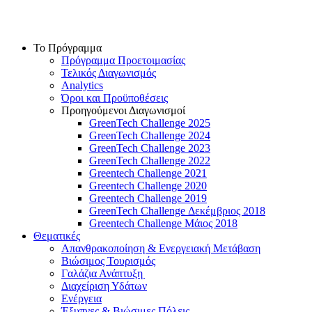
Skip
to
content
Το Πρόγραμμα
Πρόγραμμα Προετοιμασίας
Τελικός Διαγωνισμός
Analytics
Όροι και Προϋποθέσεις
Προηγούμενοι Διαγωνισμοί
GreenTech Challenge 2025
GreenTech Challenge 2024
GreenTech Challenge 2023
GreenTech Challenge 2022
Greentech Challenge 2021
Greentech Challenge 2020
Greentech Challenge 2019
GreenTech Challenge Δεκέμβριος 2018
Greentech Challenge Μάιος 2018
Θεματικές
Απανθρακοποίηση & Ενεργειακή Μετάβαση
Βιώσιμος Τουρισμός
Γαλάζια Ανάπτυξη
Διαχείριση Υδάτων
Ενέργεια
Έξυπνες & Βιώσιμες Πόλεις