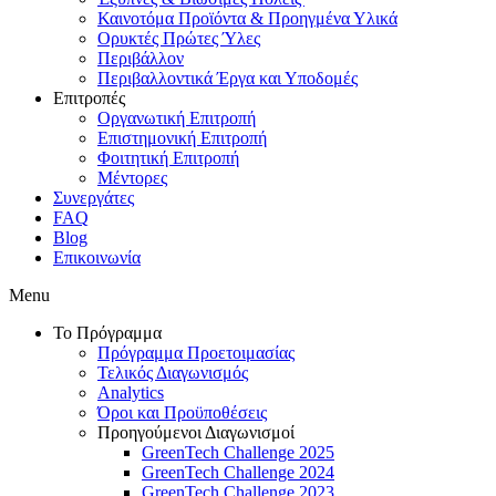
Καινοτόμα Προϊόντα & Προηγμένα Υλικά
Ορυκτές Πρώτες Ύλες
Περιβάλλον
Περιβαλλοντικά Έργα και Υποδομές
Επιτροπές
Οργανωτική Επιτροπή
Επιστημονική Επιτροπή
Φοιτητική Επιτροπή
Μέντορες
Συνεργάτες
FAQ
Blog
Επικοινωνία
Menu
Το Πρόγραμμα
Πρόγραμμα Προετοιμασίας
Τελικός Διαγωνισμός
Analytics
Όροι και Προϋποθέσεις
Προηγούμενοι Διαγωνισμοί
GreenTech Challenge 2025
GreenTech Challenge 2024
GreenTech Challenge 2023