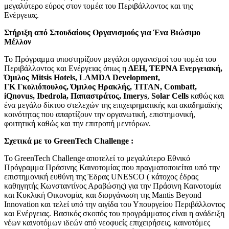
μεγαλύτερο εύρος στον τομέα του Περιβάλλοντος και της
Ενέργειας.
Στήριξη από Σπουδαίους Οργανισμούς για Ένα Βιώσιμο
Μέλλον
Το Πρόγραμμα υποστηρίζουν μεγάλοι οργανισμοί του τομέα του
Περιβάλλοντος και Ενέργειας όπως η
ΔΕΗ, ΤΕΡΝΑ Ενεργειακή,
Όμιλος Mitsis Hotels, LAMDA Development,
ΓΚ Γκολιόπουλος, Όμιλος Ηρακλής, TITAN, Combatt,
iQnovus, Ibedrola, Παπαστράτος, Imerys
,
Solar Cells
καθώς και
ένα μεγάλο δίκτυο στελεχών της επιχειρηματικής και ακαδημαϊκής
κοινότητας που απαρτίζουν την οργανωτική, επιστημονική,
φοιτητική καθώς και την επιτροπή μεντόρων.
Σχετικά με το GreenTech Challenge :
Το GreenTech Challenge αποτελεί το μεγαλύτερο Εθνικό
Πρόγραμμα Πράσινης Καινοτομίας που πραγματοποιείται υπό την
επιστημονική ευθύνη της Έδρας UNESCO ( κάτοχος έδρας
καθηγητής Κωνσταντίνος Αραβώσης) για την Πράσινη Καινοτομία
και Κυκλική Οικονομία, και διοργάνωση της Mantis Beyond
Innovation και τελεί υπό την αιγίδα του Υπουργείου Περιβάλλοντος
και Ενέργειας. Βασικός σκοπός του προγράμματος είναι η ανάδειξη
νέων καινοτόμων ιδεών από νεοφυείς επιχειρήσεις, καινοτόμες