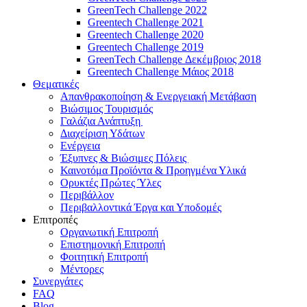
GreenTech Challenge 2022
Greentech Challenge 2021
Greentech Challenge 2020
Greentech Challenge 2019
GreenTech Challenge Δεκέμβριος 2018
Greentech Challenge Μάιος 2018
Θεματικές
Απανθρακοποίηση & Ενεργειακή Μετάβαση
Βιώσιμος Τουρισμός
Γαλάζια Ανάπτυξη
Διαχείριση Υδάτων
Ενέργεια
Έξυπνες & Βιώσιμες Πόλεις
Καινοτόμα Προϊόντα & Προηγμένα Υλικά
Ορυκτές Πρώτες Ύλες
Περιβάλλον
Περιβαλλοντικά Έργα και Υποδομές
Επιτροπές
Οργανωτική Επιτροπή
Επιστημονική Επιτροπή
Φοιτητική Επιτροπή
Μέντορες
Συνεργάτες
FAQ
Blog